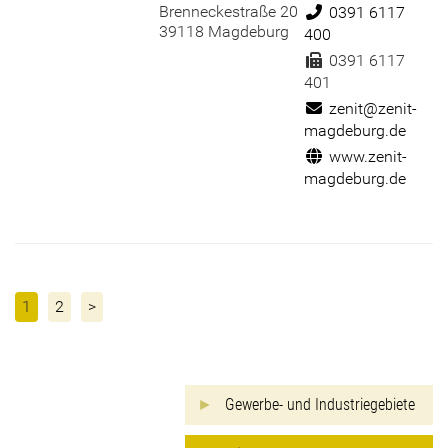
Brenneckestraße 20
Telefon:
0391 6117
39118 Magdeburg
400
Fax:
0391 6117
401
E-Mail:
zenit@zenit-
magdeburg.de
Internet:
www.zenit-
magdeburg.de
1
2
>
Gewerbe- und Industriegebiete