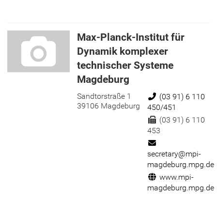
Max-Planck-Institut für
Dynamik komplexer
technischer Systeme
Magdeburg
Sandtorstraße 1
Telefon:
(03 91) 6 110
39106 Magdeburg
450/451
Fax:
(03 91) 6 110
453
E-Mail:
secretary@mpi-
magdeburg.mpg.de
Internet:
www.mpi-
magdeburg.mpg.de