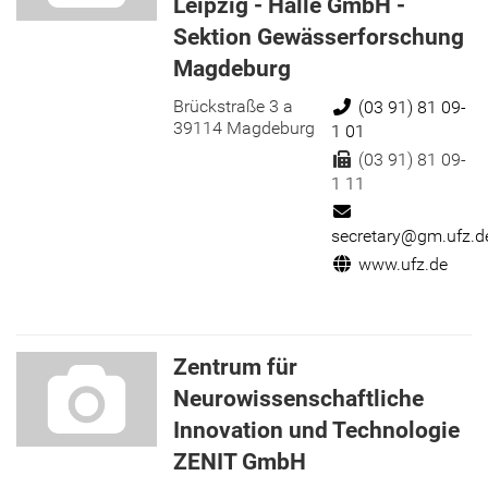
Leipzig - Halle GmbH -
Sektion Gewässerforschung
Magdeburg
Brückstraße 3 a
Telefon:
(03 91) 81 09-
39114 Magdeburg
1 01
Fax:
(03 91) 81 09-
1 11
E-Mail:
secretary@gm.ufz.d
Internet:
www.ufz.de
Zentrum für
Neurowissenschaftliche
Innovation und Technologie
ZENIT GmbH