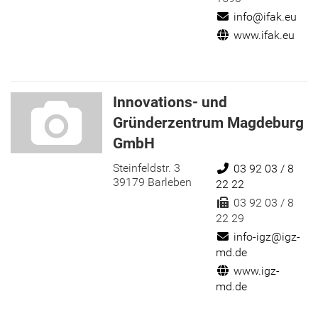
E-Mail:
info@ifak.eu
Internet:
www.ifak.eu
Innovations- und
Gründerzentrum Magdeburg
GmbH
Steinfeldstr. 3
Telefon:
03 92 03 / 8
39179 Barleben
22 22
Fax:
03 92 03 / 8
22 29
E-Mail:
info-igz@igz-
md.de
Internet:
www.igz-
md.de