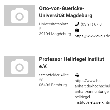
Otto-von-Guericke-
Universität Magdeburg
Universitätsplatz
Telefon:
(03 91) 67 01
2
Internet:
39104 Magdeburg
https://www.ovgu.de
Professor Hellriegel Institut
e.V.
Strenzfelder Allee
Internet:
28
https://www.hs-
06406 Bernburg
anhalt.de/hochschul
anhalt/einrichtungen
hellriegel-
institut/netzwerk.ht