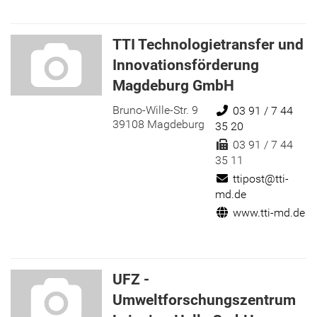
TTI Technologietransfer und
Innovationsförderung
Magdeburg GmbH
Bruno-Wille-Str. 9
Telefon:
03 91 / 7 44
39108 Magdeburg
35 20
Fax:
03 91 / 7 44
35 11
E-Mail:
ttipost@tti-
md.de
Internet:
www.tti-md.de
UFZ -
Umweltforschungszentrum