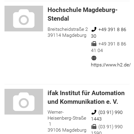
Hochschule Magdeburg-
Stendal
Breitscheidstraße 2
Telefon:
+49 391 8 86
39114 Magdeburg
30
Fax:
+49 391 8 86
41 04
Internet:
https://www.h2.de/
ifak Institut für Automation
und Kommunikation e. V.
Werner-
Telefon:
(03 91) 990
Heisenberg-Straße
1443
1
Fax:
(03 91) 990
39106 Magdeburg
1590