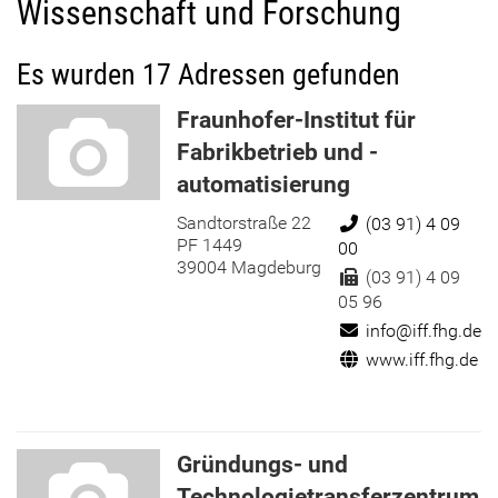
Wissenschaft und Forschung
Es wurden 17 Adressen gefunden
Fraunhofer-Institut für
Fabrikbetrieb und -
automatisierung
Sandtorstraße 22
Telefon:
(03 91) 4 09
PF 1449
00
39004 Magdeburg
Fax:
(03 91) 4 09
05 96
E-Mail:
info@iff.fhg.de
Internet:
www.iff.fhg.de
Gründungs- und
Technologietransferzentrum