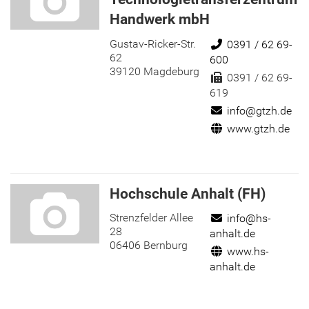
Handwerk mbH
Gustav-Ricker-Str.
Telefon:
0391 / 62 69-
62
600
39120 Magdeburg
Fax:
0391 / 62 69-
619
E-Mail:
info@gtzh.de
Internet:
www.gtzh.de
Hochschule Anhalt (FH)
Strenzfelder Allee
E-Mail:
info@hs-
28
anhalt.de
06406 Bernburg
Internet:
www.hs-
anhalt.de