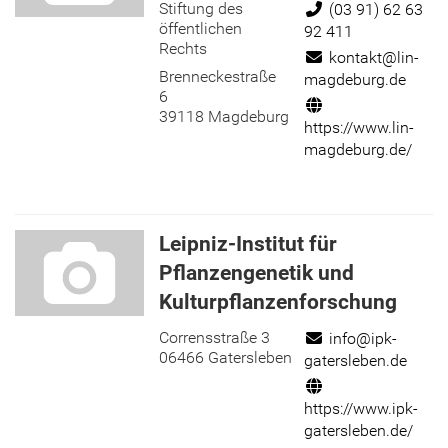
Stiftung des
Telefon:
(03 91) 62 63
öffentlichen
92 411
Rechts
E-Mail:
kontakt@lin-
Brenneckestraße
magdeburg.de
6
Internet:
39118 Magdeburg
https://www.lin-
magdeburg.de/
Leipniz-Institut für
Pflanzengenetik und
Kulturpflanzenforschung
Corrensstraße 3
E-Mail:
info@ipk-
06466 Gatersleben
gatersleben.de
Internet:
https://www.ipk-
gatersleben.de/