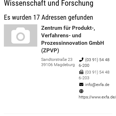
Wissenschaft und Forschung
Es wurden 17 Adressen gefunden
Zentrum für Produkt-,
Verfahrens- und
Prozessinnovation GmbH
(ZPVP)
Sandtorstraße 23
Telefon:
(03 91) 54 48
39106 Magdeburg
6-200
Fax:
(03 91) 54 48
6-203
E-Mail:
info@exfa.de
Internet:
https://www.exfa.de