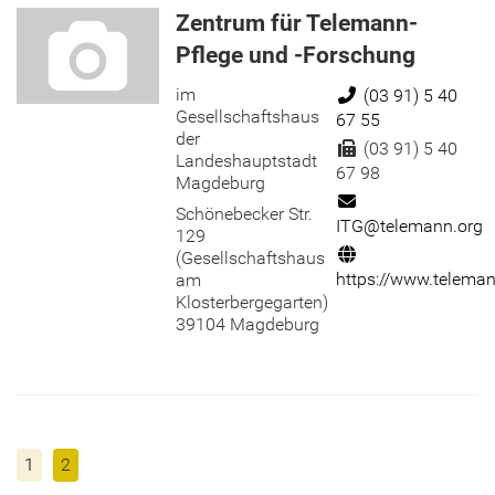
Zentrum für Telemann-
Pflege und -Forschung
im
Telefon:
(03 91) 5 40
Gesellschaftshaus
67 55
der
Fax:
(03 91) 5 40
Landeshauptstadt
67 98
Magdeburg
E-Mail:
Schönebecker Str.
ITG@telemann.org
129
Internet:
(Gesellschaftshaus
https://www.teleman
am
Klosterbergegarten)
39104 Magdeburg
1
2