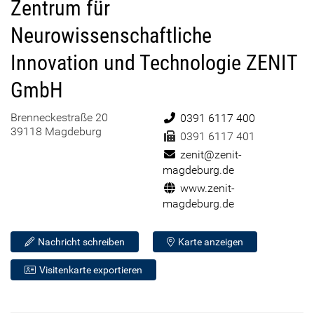
Zentrum für
Neurowissenschaftliche
Innovation und Technologie ZENIT
GmbH
Brenneckestraße 20
Telefon:
0391 6117 400
39118 Magdeburg
Fax:
0391 6117 401
E-Mail:
zenit@zenit-
magdeburg.de
Internet:
www.zenit-
magdeburg.de
Nachricht schreiben
Karte anzeigen
Visitenkarte exportieren