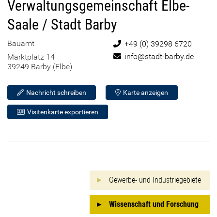
Verwaltungsgemeinschaft Elbe-
Saale / Stadt Barby
Bauamt
Telefon:
+49 (0) 39298 6720
E-Mail:
info@stadt-barby.de
Marktplatz 14
39249 Barby (Elbe)
Nachricht schreiben
Karte anzeigen
Visitenkarte exportieren
Gewerbe- und Industriegebiete
Wissenschaft und Forschung