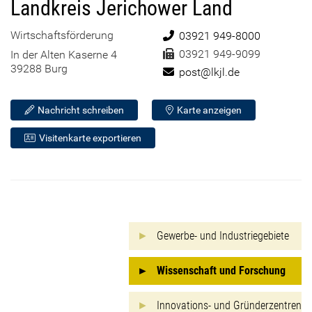
Landkreis Jerichower Land
Wirtschaftsförderung
Telefon:
03921 949-8000
Fax:
03921 949-9099
In der Alten Kaserne 4
39288 Burg
E-Mail:
post@lkjl.de
Nachricht schreiben
Karte anzeigen
Visitenkarte exportieren
Gewerbe- und Industriegebiete
Wissenschaft und Forschung
Innovations- und Gründerzentren