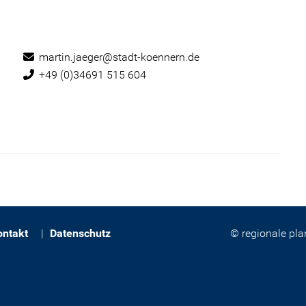
E-Mail:
martin.jaeger@stadt-koennern.de
Telefon:
+49 (0)34691 515 604
ontakt
Datenschutz
© regionale pl