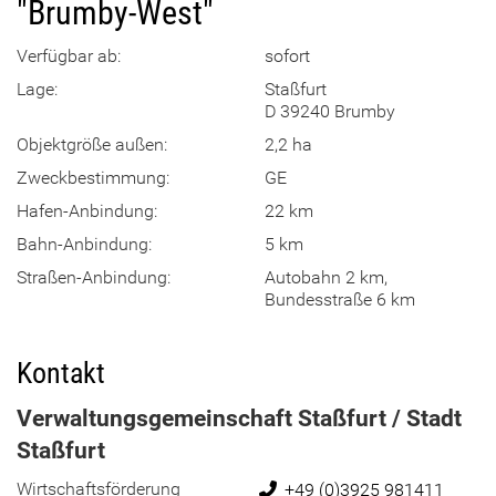
"Brumby-West"
Verfügbar ab:
sofort
Lage:
Staßfurt
D 39240 Brumby
Objektgröße außen:
2,2 ha
Zweckbestimmung:
GE
Hafen-Anbindung:
22 km
Bahn-Anbindung:
5 km
Straßen-Anbindung:
Autobahn 2 km,
Bundesstraße 6 km
Kontakt
Verwaltungsgemeinschaft Staßfurt / Stadt
Staßfurt
Wirtschaftsförderung
Telefon:
+49 (0)3925 981411