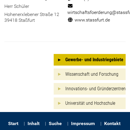
E-Mail:
Herr Schüler
wirtschaftsfoerderung@stassfu
Hohenerxlebener Straße 12
Internet:
www.stassfurt.de
39418 Staßfurt
Gewerbe- und Industriegebiete
Wissenschaft und Forschung
Innovations- und Gründerzentren
Universität und Hochschule
Start
Inhalt
Suche
Impressum
Kontakt